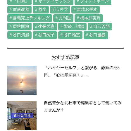
『白鳩』
オーディオブック
フィンドホーン
健康改善
哲学
心理学
書壇お手本
書籍売上ランキング
月刊誌
楠本加美野
環境問題
生長の家
聖経・讃歌
自己啓発
谷口清超
谷口純子
谷口雅宣
谷口雅春
おすすめ記事
「ハイヤーセルフ」と繋がる、静寂の365
日。『心の扉を開く』...
自然豊かな北杜市で編集者として働いてみ
ませんか？