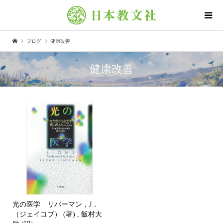
ブログ
健康改善
健康改善
光の医学 リバーマン，J．
（ジェイコブ） (著) , 飯村大