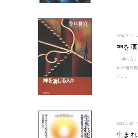
2024.05.21
神を演
「神の力」
伝子組み
ど、...
2024.05.20
生まれ