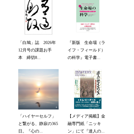
か
で
「白鳩」誌 2026年
『新版 生命場（ラ
12月号の課題お手
イフ・フィールド）
本 締切8...
の科学』電子書...
・
。
が
「ハイヤーセルフ」
【メディア掲載】金
と繋がる、静寂の365
融専門紙「ニッキ
日。『心の...
ン」にて『達人の...