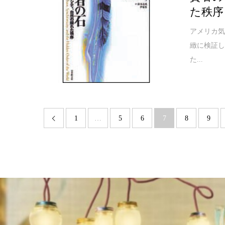
た秩序
アメリカ
緻に検証
た...
1
…
5
6
7
8
9
