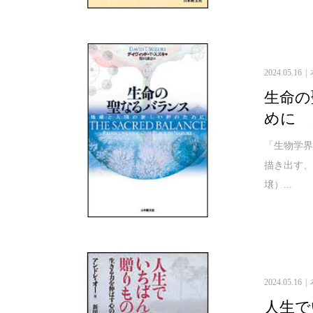
2024.05.16
生命の
めに ス
「生物学
描き出す、
壌）...
2024.05.16
人生で