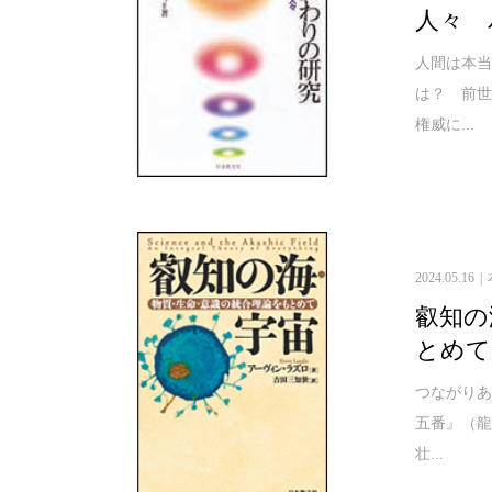
人々 パ
人間は本
は？ 前
権威に...
2024.05.16
叡知の
とめて 
つながり
五番』（
壮...