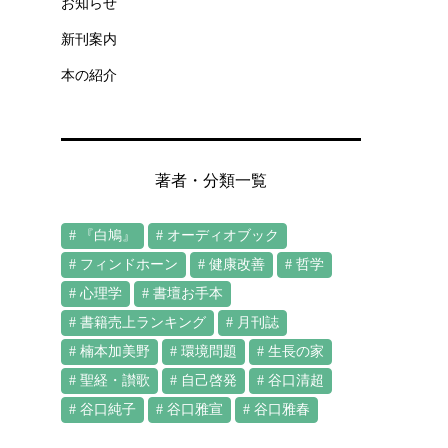
お知らせ
新刊案内
ジ
本の紹介
フ
著者・分類一覧
『白鳩』
オーディオブック
フィンドホーン
健康改善
哲学
心理学
書壇お手本
書籍売上ランキング
月刊誌
楠本加美野
環境問題
生長の家
す
聖経・讃歌
自己啓発
谷口清超
谷口純子
谷口雅宣
谷口雅春