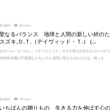
本の紹介
254 views
聖なるバランス 地球と人間の新しい絆の
ズキ,Ｄ.Ｔ.（デイヴィッド・Ｔ.） (...
界のカール・セーガン」＝デイヴィッド・スズキ博士が壮大なスケール
地球生命圏の不思議なメカニズム 地球と私たちのからだは、地（土
本の紹介
139 views
いちばんの贈りもの 生きる力を伸ばす心