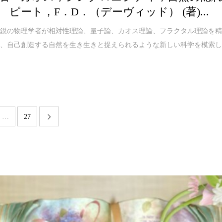
 ピート，F．D．（デーヴィッド） (著)...
気鋭の物理学者が相対性理論、量子論、カオス理論、フラクタル理論を
し、自己創造する自然を生き生きと捉えられるような新しい科学を模索
…
27
