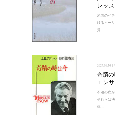
レッスン
米国のベ
けるヒー
覚...
2024.05.16
奇蹟の
エンサイ
不治の病
それらは
体...