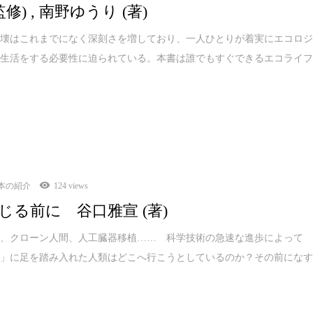
監修) , 南野ゆうり (著)
破壊はこれまでになく深刻さを増しており、一人ひとりが着実にエコロ
た生活をする必要性に迫られている。本書は誰でもすぐできるエコライ
本の紹介
124 views
じる前に 谷口雅宣 (著)
作、クローン人間、人工臓器移植…… 科学技術の急速な進歩によって
域」に足を踏み入れた人類はどこへ行こうとしているのか？その前にな