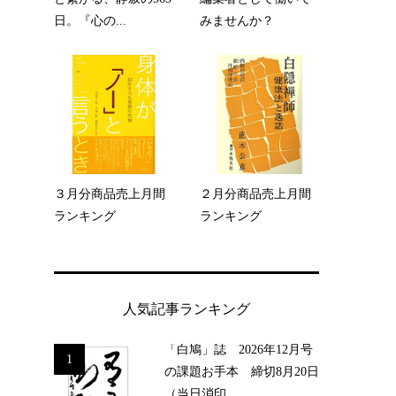
.
日。『心の...
みませんか？
的
３月分商品売上月間
２月分商品売上月間
ランキング
ランキング
人気記事ランキング
第
の
「白鳩」誌 2026年12月号
1
の課題お手本 締切8月20日
（当日消印...