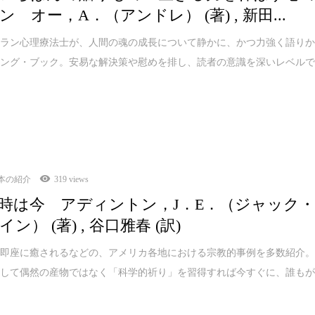
 オー，A．（アンドレ） (著) , 新田...
テラン心理療法士が、人間の魂の成長について静かに、かつ力強く語り
リング・ブック。安易な解決策や慰めを排し、読者の意識を深いレベル
本の紹介
319 views
時は今 アディントン，J．E．（ジャック
ン） (著) , 谷口雅春 (訳)
が即座に癒されるなどの、アメリカ各地における宗教的事例を多数紹介
決して偶然の産物ではなく「科学的祈り」を習得すれば今すぐに、誰も