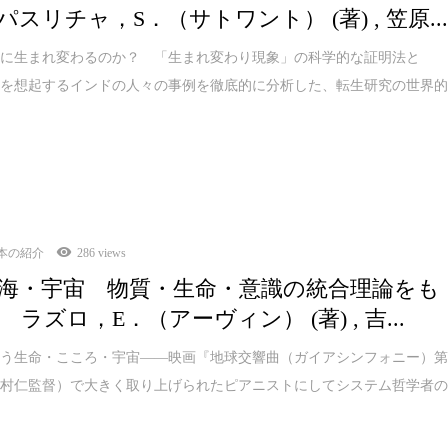
スリチャ，S．（サトワント） (著) , 笠原..
当に生まれ変わるのか？ 「生まれ変わり現象」の科学的な証明法と
世を想起するインドの人々の事例を徹底的に分析した、転生研究の世界
本の紹介
286 views
海・宇宙 物質・生命・意識の統合理論をも
ラズロ，E．（アーヴィン） (著) , 吉...
あう生命・こころ・宇宙――映画『地球交響曲（ガイアシンフォニー）
龍村仁監督）で大きく取り上げられたピアニストにしてシステム哲学者