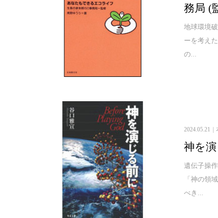
務局 (
地球環境
ーを考え
の...
2024.05.21
神を演
遺伝子操
「神の領
べき...