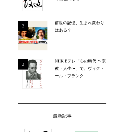
前世の記憶、生まれ変わり
2
はある？
た
NHK Eテレ「心の時代 〜宗
で
3
教・人生〜」で、ヴィクト
ール・フランク...
最新記事
の