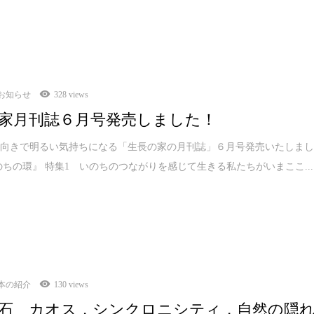
お知らせ
328 views
家月刊誌６月号発売しました！
前向きで明るい気持ちになる「生長の家の月刊誌」６月号発売いたしま
のちの環』 特集1 いのちのつながりを感じて生きる私たちがいまここ...
本の紹介
130 views
石 カオス，シンクロニシティ，自然の隠