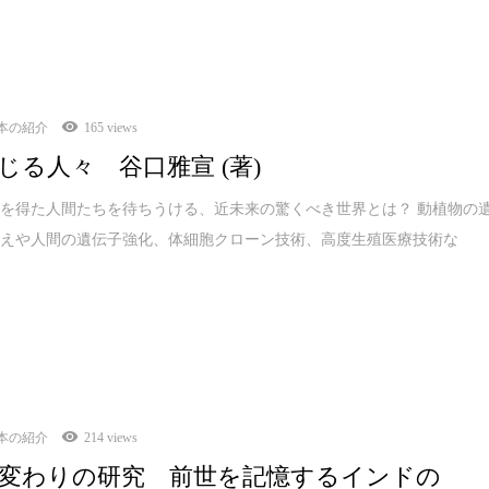
本の紹介
165 views
じる人々 谷口雅宣 (著)
を得た人間たちを待ちうける、近未来の驚くべき世界とは？ 動植物の
換えや人間の遺伝子強化、体細胞クローン技術、高度生殖医療技術な
本の紹介
214 views
変わりの研究 前世を記憶するインドの