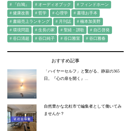
『白鳩』
オーディオブック
フィンドホーン
健康改善
哲学
心理学
書壇お手本
書籍売上ランキング
月刊誌
楠本加美野
環境問題
生長の家
聖経・讃歌
自己啓発
谷口清超
谷口純子
谷口雅宣
谷口雅春
おすすめ記事
「ハイヤーセルフ」と繋がる、静寂の365
日。『心の扉を開く』...
自然豊かな北杜市で編集者として働いてみ
ませんか？