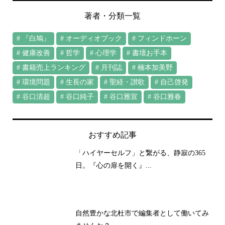
著者・分類一覧
『白鳩』
オーディオブック
フィンドホーン
健康改善
哲学
心理学
書壇お手本
書籍売上ランキング
月刊誌
楠本加美野
環境問題
生長の家
聖経・讃歌
自己啓発
谷口清超
谷口純子
谷口雅宣
谷口雅春
おすすめ記事
「ハイヤーセルフ」と繋がる、静寂の365
日。『心の扉を開く』...
自然豊かな北杜市で編集者として働いてみ