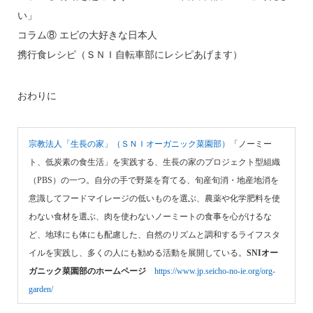
い」
コラム⑧ エビの大好きな日本人
携行食レシピ（ＳＮＩ自転車部にレシピあげます）
おわりに
宗教法人「生長の家」（ＳＮＩオーガニック菜園部）
「ノーミー
ト、低炭素の食生活」を実践する、生長の家のプロジェクト型組織
（PBS）の一つ。自分の手で野菜を育てる、旬産旬消・地産地消を
意識してフードマイレージの低いものを選ぶ、農薬や化学肥料を使
わない食材を選ぶ、肉を使わないノーミートの食事を心がけるな
ど、地球にも体にも配慮した、自然のリズムと調和するライフスタ
イルを実践し、多くの人にも勧める活動を展開している。
SNIオー
ガニック菜園部のホームページ
https://www.jp.seicho-no-ie.org/org-
garden/