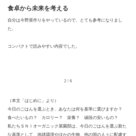
食卓から未来を考える
食
し
分かりやすい。イラストもかわいい。
と
ムチャブリではなく、宗教色100％でもなく読みやすい。
早
ま
友人にも購入し、たくさんの方に読んでもらいたい！
あ
3
/
6
（本文「はじめに」より）
今日のごはんを選ぶとき、あなたは何を基準に選びますか？
食べたいもの？ カロリー？ 栄養？ 値段の安いもの？
私たちＳＮＩオーガニック菜園部は、今日のごはんを選ぶ新た
な基準として、地球環境やほかの生物、他の国の人々に配慮す