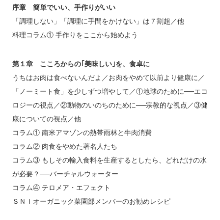
序章 簡単でいい、手作りがいい
「調理しない」「調理に手間をかけない」は７割超／他
料理コラム① 手作りをここから始めよう
第１章 こころからの｢美味しい｣を、食卓に
うちはお肉は食べないんだよ／お肉をやめて以前より健康に／
「ノーミート食」を少しずつ増やして／①地球のために──エコ
ロジーの視点／②動物のいのちのために──宗教的な視点／③健
康についての視点／他
コラム① 南米アマゾンの熱帯雨林と牛肉消費
コラム② 肉食をやめた著名人たち
コラム③ もしその輸入食料を生産するとしたら、どれだけの水
が必要？──バーチャルウォーター
コラム④ テロメア・エフェクト
ＳＮＩオーガニック菜園部メンバーのお勧めレシピ