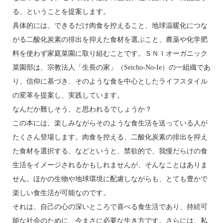
る、ということを提案します。
具体的には、できるだけ肉食を控えること、地球温暖化につな
がる二酸化炭素の排出を抑えた食材を選ぶこと、農薬や化学肥
料を使わず家庭菜園に取り組むことです。ＳＮＩオーガニック
菜園部は、宗教法人「生長の家」（Seicho-No-Ie）の一組織であ
り、信仰に基づき、そのような食を中心としたライフスタイル
の変革を提案し、実践しています。
なんだか難しそう、と思われるでしょうか？
この本には、楽しみながらそのような食生活を送っている人が
たくさん登場します。肉食を控える、二酸化炭素の排出を抑え
た食材を選択する、などというと、禁欲的で、我慢だらけの食
生活をイメージされるかもしれませんが、そんなことはありま
せん。ほかの生物や地球環境に配慮しながらも、とても豊かで
楽しい食生活が可能なのです。
それは、自己の心の深いところで喜べる食生活であり、持続可
能な社会のために、今まさに必要な生き方です。さらには、私