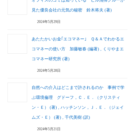
オフィスのゴミは知っている ビル清掃クルーが
見た優良会社の元気の秘密 鈴木将夫 (著)
2024年5月29日
あたたかいお金｢エコマネー｣ Ｑ＆Ａでわかるエ
コマネーの使い方 加藤敏春 (編著) , くりやまエ
コマネー研究所 (著)
2024年5月28日
自然への介入はどこまで許されるのか 事例で学
ぶ環境倫理 グドーフ，Ｃ．Ｅ．（クリスティ
ン・Ｅ） (著) , ハッチンソン，Ｊ．Ｅ．（ジェイ
ムズ・Ｅ） (著) , 千代美樹 (訳)
2024年5月21日