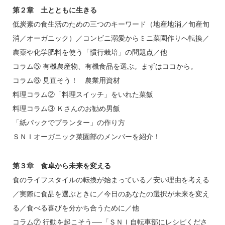
第２章 土とともに生きる
低炭素の食生活のための三つのキーワード（地産地消／旬産旬
消／オーガニック）／コンビニ溺愛からミニ菜園作りへ転換／
農薬や化学肥料を使う「慣行栽培」の問題点／他
コラム⑤ 有機農産物、有機食品を選ぶ。まずはココから。
コラム⑥ 見直そう！ 農業用資材
料理コラム②「料理スイッチ」をいれた菜飯
料理コラム③ Ｋさんのお勧め男飯
「紙パックでプランター」の作り方
ＳＮＩオーガニック菜園部のメンバーを紹介！
第３章 食卓から未来を変える
食のライフスタイルの転換が始まっている／安い理由を考える
／実際に食品を選ぶときに／今日のあなたの選択が未来を変え
る／食べる喜びを分かち合うために／他
コラム⑦ 行動を起こそう──「ＳＮＩ自転車部にレシピくださ