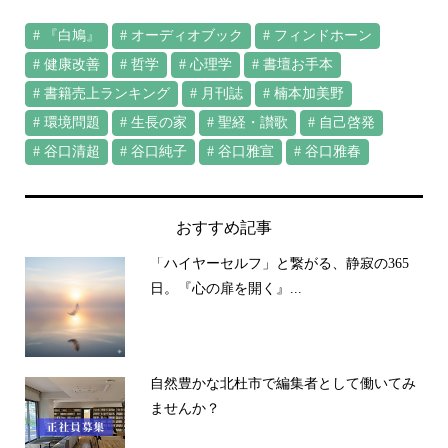
『白鳩』
オーディオブック
フィンドホーン
健康改善
哲学
心理学
書壇お手本
書籍売上ランキング
月刊誌
楠本加美野
環境問題
生長の家
聖経・讃歌
自己啓発
谷口清超
谷口純子
谷口雅宣
谷口雅春
おすすめ記事
「ハイヤーセルフ」と繋がる、静寂の365
日。『心の扉を開く』...
自然豊かな北杜市で編集者として働いてみ
ませんか？